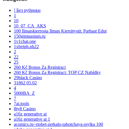
! Без рубрики
1
10
10_07_CA_AKS
100 Ilmaiskierrosta Ilman Kierrätystä: Parhaat Edut
150gimnasium.ru
1v1chat.one
1xbetph.ph22
2
22
25
260 Kč Bonus Za Registraci
260 Kč Bonus Za Registraci: TOP CZ Nabídky
29black Casino
31862 05.02
4
5000BA_Z
7
7ai.tools
8ty8 Casino
a16z generative ai
a16z generative ai 1
acomics.ru~riobet-zerkalo-rabotchaya-ssylka 100