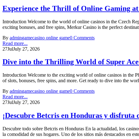
Experience the Thrill of Online Gaming a
Introduction Welcome to the world of online casinos in the Czech Repu
exciting bonuses, and free spins, Merkur Casino is the perfect destinati
By
admin
game
casino online game
0 Comments
Read more...
27
Jul
July 27, 2026
Dive into the Thrilling World of Super Ace
Introduction Welcome to the exciting world of online casinos in the Ph
of slots, bonuses, free spins, and more. Get ready to dive into the worl
By
admin
game
casino online game
0 Comments
Read more...
27
Jul
July 27, 2026
¡Descubre Betcris en Honduras y disfruta d
Descubre todo sobre Betcris en Honduras En la actualidad, los casino
la comodidad de sus hogares. Uno de los sitios más destacados en este 