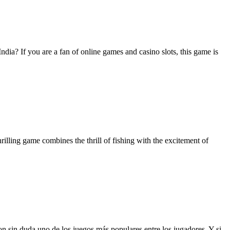
? If you are a fan of online games and casino slots, this game is
rilling game combines the thrill of fishing with the excitement of
 sin duda uno de los juegos más populares entre los jugadores. Y si