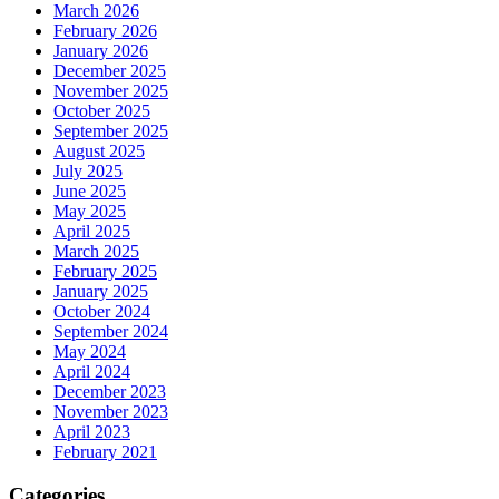
March 2026
February 2026
January 2026
December 2025
November 2025
October 2025
September 2025
August 2025
July 2025
June 2025
May 2025
April 2025
March 2025
February 2025
January 2025
October 2024
September 2024
May 2024
April 2024
December 2023
November 2023
April 2023
February 2021
Categories