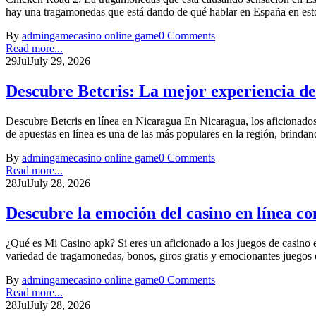
hay una tragamonedas que está dando de qué hablar en España en esto
By
admin
game
casino online game
0 Comments
Read more...
29
Jul
July 29, 2026
Descubre Betcris: La mejor experiencia de
Descubre Betcris en línea en Nicaragua En Nicaragua, los aficionados 
de apuestas en línea es una de las más populares en la región, brindand
By
admin
game
casino online game
0 Comments
Read more...
28
Jul
July 28, 2026
Descubre la emoción del casino en línea c
¿Qué es Mi Casino apk? Si eres un aficionado a los juegos de casino e
variedad de tragamonedas, bonos, giros gratis y emocionantes juegos d
By
admin
game
casino online game
0 Comments
Read more...
28
Jul
July 28, 2026