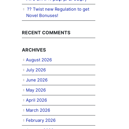
?? Twist new Regulation to get
Novel Bonuses!
RECENT COMMENTS
ARCHIVES
August 2026
July 2026
June 2026
May 2026
April 2026
March 2026
February 2026