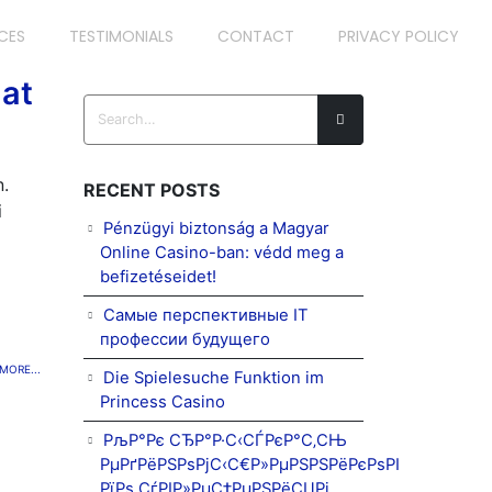
ICES
TESTIMONIALS
CONTACT
PRIVACY POLICY
aat
n.
RECENT POSTS
i
Pénzügyi biztonság a Magyar
Online Casino-ban: védd meg a
befizetéseidet!
Самые перспективные IT
профессии будущего
MORE...
Die Spielesuche Funktion im
Princess Casino
РљР°Рє СЂР°Р·С‹СЃРєР°С‚СЊ
РµРґРёРЅРѕРјС‹С€Р»РµРЅРЅРёРєРѕРІ
РїРѕ СѓРІР»РµС‡РµРЅРёСЏРј