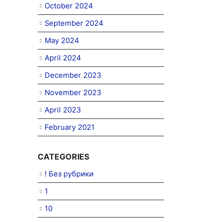
October 2024
September 2024
May 2024
April 2024
December 2023
November 2023
April 2023
February 2021
CATEGORIES
! Без рубрики
1
10