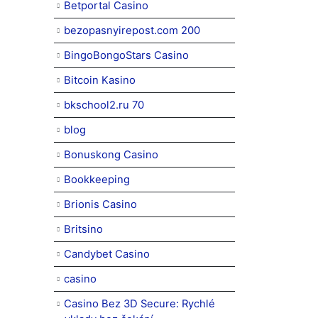
Betportal Casino
bezopasnyirepost.com 200
BingoBongoStars Casino
Bitcoin Kasino
bkschool2.ru 70
blog
Bonuskong Casino
Bookkeeping
Brionis Casino
Britsino
Candybet Casino
casino
Casino Bez 3D Secure: Rychlé