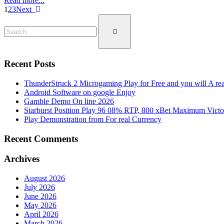
Read more...
1
2
3
Next
Recent Posts
ThunderStruck 2 Microgaming Play for Free and you will A rea
Android Software on google Enjoy
Gamble Demo On line 2026
Starburst Position Play 96 08% RTP, 800 xBet Maximum Victo
Play Demonstration from For real Currency
Recent Comments
Archives
August 2026
July 2026
June 2026
May 2026
April 2026
March 2026