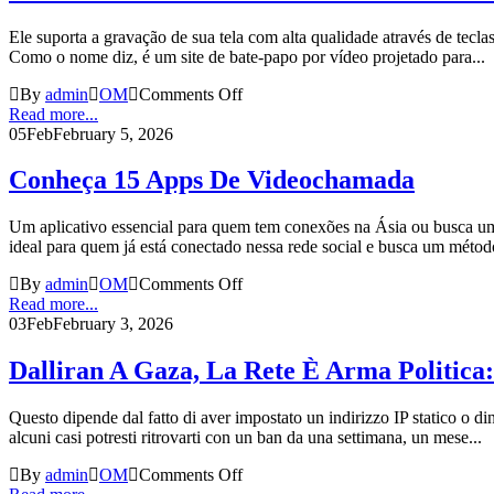
Ele suporta a gravação de sua tela com alta qualidade através de tecl
Como o nome diz, é um site de bate-papo por vídeo projetado para...
By
admin
OM
Comments Off
Read more...
05
Feb
February 5, 2026
Conheça 15 Apps De Videochamada
Um aplicativo essencial para quem tem conexões na Ásia ou busca uma 
ideal para quem já está conectado nessa rede social e busca um método
By
admin
OM
Comments Off
Read more...
03
Feb
February 3, 2026
Dalliran A Gaza, La Rete È Arma Politica
Questo dipende dal fatto di aver impostato un indirizzo IP statico o di
alcuni casi potresti ritrovarti con un ban da una settimana, un mese...
By
admin
OM
Comments Off