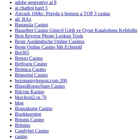
adobe generative ai 8
ai chatbot bard 3
Aircash 100kc: Pravda o bonusu a TOP 3 casina
all_BAz
Bananzia Casino
Basaribet Casino Güncel Giriþ ve Oyun Kataloðunu Keþfedin
Best Reverse Phone Lookup Tools
Beste Ausländische Online Casinos
Beste Online Casino Mit Echtgeld
Bet365
Betero Casino
Betfouru Casino
Betmica Casino
Betportal Casino
bezopasnyirepost.com 200
BingoBongoStars Casino
Bitcoin Kasino
bkschool2.ru 70
blog
Bonuskong Casino
Bookkeeping
Brionis Casino
Britsino
Candybet Casino
casino