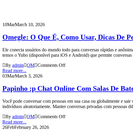
10
Mar
March 10, 2026
Omegle: O Que É, Como Usar, Dicas De Per
Ele conecta usuários do mundo todo para conversas rápidas e anônimas
temos o Yubo (disponível para iOS e Android) que permite conversas
By
admin
OM
Comments Off
Read more...
03
Mar
March 3, 2026
Papinho :p Chat Online Com Salas De Bat
Você pode conversar com pessoas em sua casa ou globalmente e sair se
indivíduos aleatoriamente. Manter conversas privadas com pessoas dife
By
admin
OM
Comments Off
Read more...
26
Feb
February 26, 2026