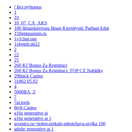
! Без рубрики
1
10
10_07_CA_AKS
100 Ilmaiskierrosta Ilman Kierrätystä: Parhaat Edut
150gimnasium.ru
1v1chat.one
1xbetph.ph22
2
22
25
260 Kč Bonus Za Registraci
260 Kč Bonus Za Registraci: TOP CZ Nabídky
29black Casino
31862 05.02
4
5000BA_Z
7
7ai.tools
8ty8 Casino
a16z generative ai
a16z generative ai 1
acomics.ru~riobet-zerkalo-rabotchaya-ssylka 100
adobe generative ai 1