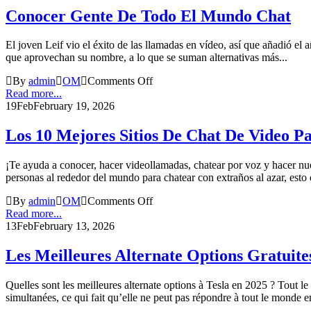
Conocer Gente De Todo El Mundo Chat
El joven Leif vio el éxito de las llamadas en vídeo, así que añadió e
que aprovechan su nombre, a lo que se suman alternativas más...
By
admin
OM
Comments Off
Read more...
19
Feb
February 19, 2026
Los 10 Mejores Sitios De Chat De Video P
¡Te ayuda a conocer, hacer videollamadas, chatear por voz y hacer nu
personas al rededor del mundo para chatear con extraños al azar, esto 
By
admin
OM
Comments Off
Read more...
13
Feb
February 13, 2026
Les Meilleures Alternate Options Gratuit
Quelles sont les meilleures alternate options à Tesla en 2025 ? Tout l
simultanées, ce qui fait qu’elle ne peut pas répondre à tout le monde