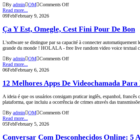
By
admin
OM
Comments Off
Read more...
09
Feb
February 9, 2026
Ça Y Est, Omegle, Cest Fini Pour De Bon
L'software se distingue par sa capacité à connecter automatiquement les
grande du monde ! HOLALA - free live random video voice textual 
By
admin
OM
Comments Off
Read more...
06
Feb
February 6, 2026
12 Melhores Apps De Videochamada Para 
A ideia é que os usuários consigam praticar inglês, espanhol, francê
plataforma, que incluiu a ocorrência de crimes através das transmissões 
By
admin
OM
Comments Off
Read more...
05
Feb
February 5, 2026
Conversar Com Desconhecidos Online: 5 